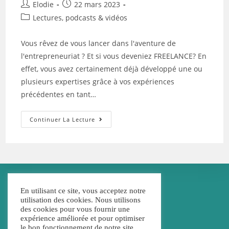
Auteur/autrice
Post
Elodie
22 mars 2023
de
published:
Post
Lectures, podcasts & vidéos
la
category:
publication :
Vous rêvez de vous lancer dans l'aventure de
l'entrepreneuriat ? Et si vous deveniez FREELANCE? En
effet, vous avez certainement déjà développé une ou
plusieurs expertises grâce à vos expériences
précédentes en tant…
Et
Continuer La Lecture
Si
Vous
Deveniez
FREELANCE?
En utilisant ce site, vous acceptez notre
utilisation des cookies. Nous utilisons
des cookies pour vous fournir une
expérience améliorée et pour optimiser
le bon fonctionnement de notre site