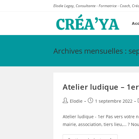
Skip
Elodie Legay, Consultante - Formatrice - Coach, Créa
to
content
Acc
Archives mensuelles : s
Atelier ludique – 1e
Auteur/autrice
Post
Elodie
1 septembre 2022
de
published:
la
Atelier ludique - 1er Pas vers votre 
publication :
mairie, association, tiers lieu,... ? 