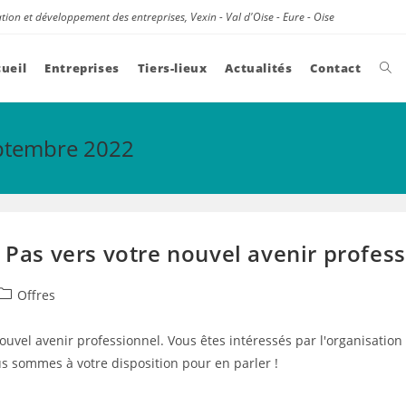
tion et développement des entreprises, Vexin - Val d'Oise - Eure - Oise
ueil
Entreprises
Tiers-lieux
Actualités
Contact
eptembre 2022
r Pas vers votre nouvel avenir profes
Post
Offres
category:
nouvel avenir professionnel. Vous êtes intéressés par l'organisation
Nous sommes à votre disposition pour en parler !