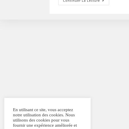
Atelier
Continuer La Lecture
Ludique
–
1er
Pas
Vers
Votre
Nouvel
Avenir
Professionne
En utilisant ce site, vous acceptez
notre utilisation des cookies. Nous
utilisons des cookies pour vous
fournir une expérience améliorée et